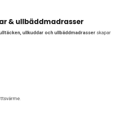
ddar & ullbäddmadrasser
ulltäcken, ullkuddar och ullbäddmadrasser
skapar
ottsvärme.