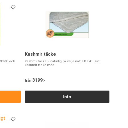
Kashmir täcke
 130x90 och
Kashmir täcke – naturlig lyx varje natt. Ett exklusivt
kashmir täcke med...
3199:-
från