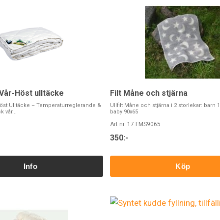
Vår-Höst ulltäcke
Filt Måne och stjärna
Höst Ulltäcke – Temperaturreglerande &
Ullfilt Måne och stjärna i 2 storlekar: barn
 vår...
baby 90x65
Art nr. 17.FMS9065
350:-
Köp