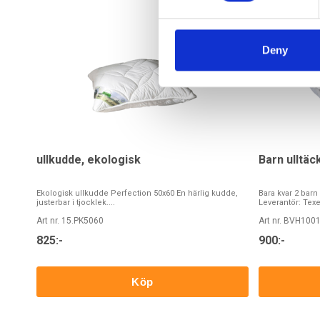
Deny
ullkudde, ekologisk
Barn ulltäc
Ekologisk ullkudde Perfection 50x60 En härlig kudde,
Bara kvar 2 barn
justerbar i tjocklek....
Leverantör: Texel
Art nr. 15.PK5060
Art nr. BVH100
825:-
900:-
Köp