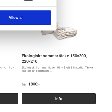
Allow all
Ekologiskt sommartäcke 150x200,
220x210
ns rytm Sov i
Ekologiskt Sommartäcke i Ull – Svalt & Naturligt Täcke
Ekologiskt sommartä...
1800:-
från