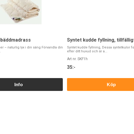
llbäddmadrass
Syntet kudde fyllning, tillfällig
 – naturlig lyx i din säng Förvandla din
Syntet kudde fyllning, Dessa syntetkulor f
.
efter ditt huvud och är a...
Art nr. SKF1h
35:-
Köp