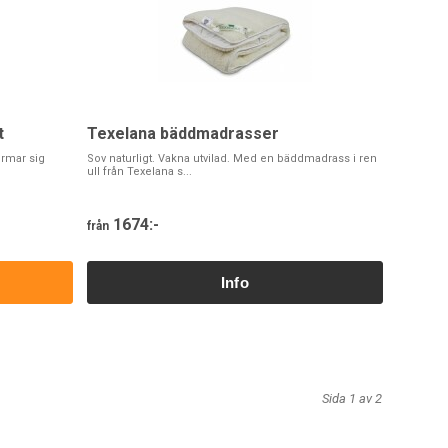
t
Texelana bäddmadrasser
ormar sig
Sov naturligt. Vakna utvilad. Med en bäddmadrass i ren
ull från Texelana s...
1674:-
från
Sida 1 av 2