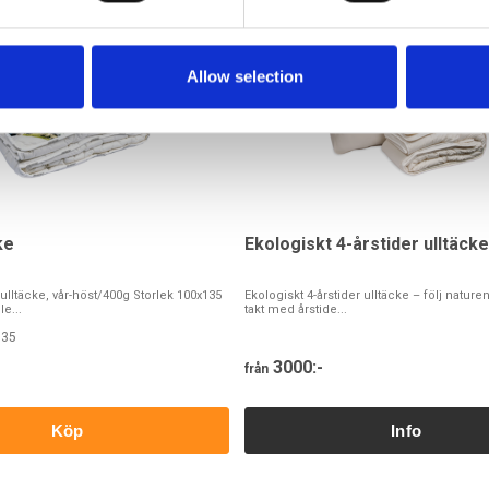
Allow selection
ke
Ekologiskt 4-årstider ulltäcke
 ulltäcke, vår-höst/400g Storlek 100x135
Ekologiskt 4-årstider ulltäcke – följ nature
e...
takt med årstide...
135
3000:-
från
Köp