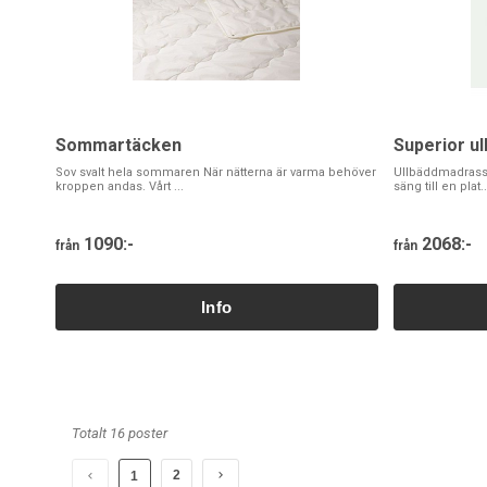
Sommartäcken
Superior u
Sov svalt hela sommaren När nätterna är varma behöver
Ullbäddmadrasser
kroppen andas. Vårt ...
säng till en plat..
1090:-
2068:-
från
från
Totalt 16 poster
2
1