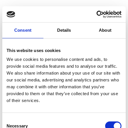
Superior ullbäddmadrass
Topper bäddmadrass i ull
Comfort Extra
Ullbäddmadrasser – naturlig lyx i
Topper Bäddmadrass i Ull –
Consent
Details
About
din säng Förvandla din säng till en
Comfort Extra Lyx. Lyxig topper
plat...
bäddmadrass i u...
2068:-
3262:-
från
från
This website uses cookies
We use cookies to personalise content and ads, to
provide social media features and to analyse our traffic.
We also share information about your use of our site with
our social media, advertising and analytics partners who
may combine it with other information that you’ve
Andra produkter från samma varumärke
provided to them or that they’ve collected from your use
of their services.
Consent
Necessary
Selection