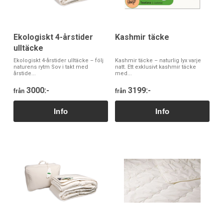
Ekologiskt 4-årstider
Kashmir täcke
ulltäcke
Ekologiskt 4-årstider ulltäcke – följ
Kashmir täcke – naturlig lyx varje
naturens rytm Sov i takt med
natt. Ett exklusivt kashmir täcke
årstide...
med...
3000:-
3199:-
från
från