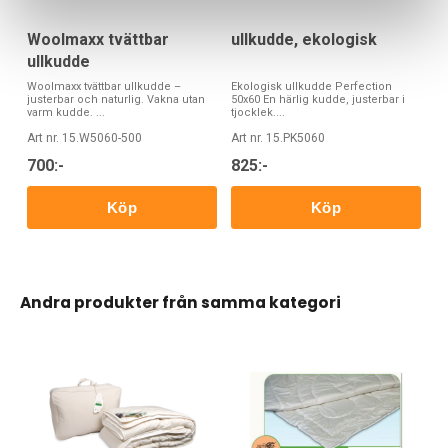
Woolmaxx tvättbar
ullkudde, ekologisk
ullkudde
Woolmaxx tvättbar ullkudde –
Ekologisk ullkudde Perfection
justerbar och naturlig. Vakna utan
50x60 En härlig kudde, justerbar i
varm kudde. ...
tjocklek....
Art nr. 15.W5060-500
Art nr. 15.PK5060
700:-
825:-
Köp
Köp
Andra produkter från samma kategori