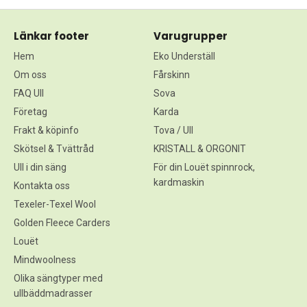
Länkar footer
Varugrupper
Hem
Eko Underställ
Om oss
Fårskinn
FAQ Ull
Sova
Företag
Karda
Frakt & köpinfo
Tova / Ull
Skötsel & Tvättråd
KRISTALL & ORGONIT
Ull i din säng
För din Louët spinnrock,
kardmaskin
Kontakta oss
Texeler-Texel Wool
Golden Fleece Carders
Louët
Mindwoolness
Olika sängtyper med
ullbäddmadrasser