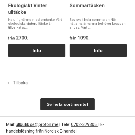
Ekologiskt Vinter
Sommartäcken
ulltäcke
Naturlig värme med omtanke Vårt
Sov svalt hela sommaren När
ekologiska vinterulltäcke är
nätterna är varma behöver kroppen
tillverkat av...
andas. Vårt ...
2700:-
1090:-
från
från
Tillbaka
Se hela sortimentet
Mail:
ullbutik.se@proton.me
| Tele:
0702-379305
| E-
handelslösning från
Nordisk E-handel