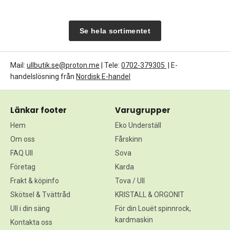
Se hela sortimentet
Mail:
ullbutik.se@proton.me
| Tele:
0702-379305
| E-
handelslösning från
Nordisk E-handel
Länkar footer
Varugrupper
Hem
Eko Underställ
Om oss
Fårskinn
FAQ Ull
Sova
Företag
Karda
Frakt & köpinfo
Tova / Ull
Skötsel & Tvättråd
KRISTALL & ORGONIT
Ull i din säng
För din Louët spinnrock,
kardmaskin
Kontakta oss