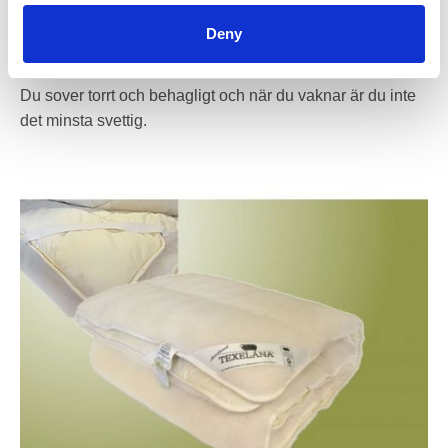
När du sover transpirerar du 0,25 till 0,5 liter vätska per
natt. Den stora fördelen med en
ullbäddmadrass
är att
Deny
ullen absorberar vätskan utan att du märket det.
Du sover torrt och behagligt och när du vaknar är du inte
det minsta svettig.