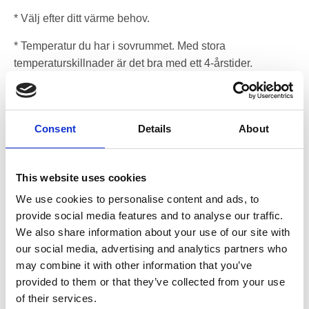
* Välj efter ditt värme behov.
* Temperatur du har i sovrummet. Med stora
temperaturskillnader är det bra med ett 4-årstider.
* Storleken, en eller två persons.
* Vad har jag nu för tjocklek täcke?
Consent
Details
About
Futon/Topperbäddmadrass
Skönt att sova på ullen
This website uses cookies
We use cookies to personalise content and ads, to
Att sova på ett tjockt fårskinn i ull är underbart, mjukt och
provide social media features and to analyse our traffic.
skönt. Texeler®-futonerna är unika, mycket bra säng
We also share information about your use of our site with
förbättrare. Fyllningen på inte mindre än 2 000 gr/m2
our social media, advertising and analytics partners who
motsvarar ullen från två vuxna får. När du väl har sovit på en
may combine it with other information that you’ve
Texeler®-futon vill du aldrig ha något annat.
provided to them or that they’ve collected from your use
of their services.
Du lägger helt enkelt denna futon ovanpå din madrass. De