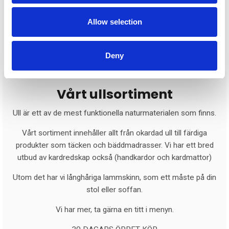
1250:-
1
Allow selection
Köp
Deny
Vårt ullsortiment
Ull är ett av de mest funktionella naturmaterialen som finns.
Vårt sortiment innehåller allt från okardad ull till färdiga
produkter som täcken och bäddmadrasser. Vi har ett bred
utbud av kardredskap också (handkardor och kardmattor)
Utom det har vi långhåriga lammskinn, som ett måste på din
stol eller soffan.
Vi har mer, ta gärna en titt i menyn.