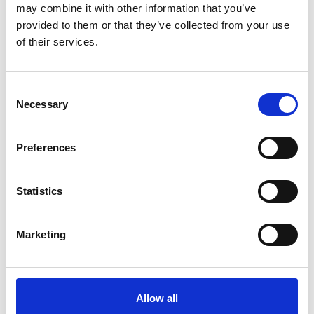
may combine it with other information that you’ve
provided to them or that they’ve collected from your use
of their services.
Kardredskap
Consent
Necessary
Selection
Lagerrensning
Preferences
Statistics
Marketing
Herrtröja 3025
K
Herrtröja, gråmelerad Stickad herrtröja. ...
Ko
Allow all
Art nr. 3025-G-L
Ar