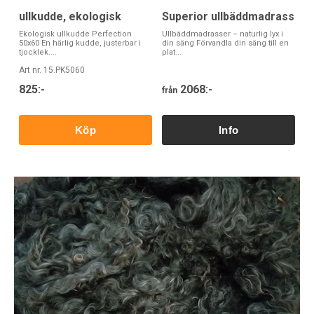
ullkudde, ekologisk
Superior ullbäddmadrass
Ekologisk ullkudde Perfection
Ullbäddmadrasser – naturlig lyx i
50x60 En härlig kudde, justerbar i
din säng Förvandla din säng till en
tjocklek....
plat...
Art nr. 15.PK5060
825:-
2068:-
från
Köp