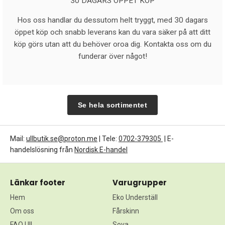
30 DAGARS ÖPPET KÖP
Hos oss handlar du dessutom helt tryggt, med 30 dagars
öppet köp och snabb leverans kan du vara säker på att ditt
köp görs utan att du behöver oroa dig. Kontakta oss om du
funderar över något!
Se hela sortimentet
Mail:
ullbutik.se@proton.me
| Tele:
0702-379305
| E-
handelslösning från
Nordisk E-handel
Länkar footer
Varugrupper
Hem
Eko Underställ
Om oss
Fårskinn
FAQ Ull
Sova