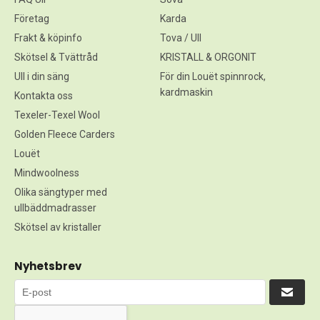
Företag
Karda
Frakt & köpinfo
Tova / Ull
Skötsel & Tvättråd
KRISTALL & ORGONIT
Ull i din säng
För din Louët spinnrock,
kardmaskin
Kontakta oss
Texeler-Texel Wool
Golden Fleece Carders
Louët
Mindwoolness
Olika sängtyper med
ullbäddmadrasser
Skötsel av kristaller
Nyhetsbrev