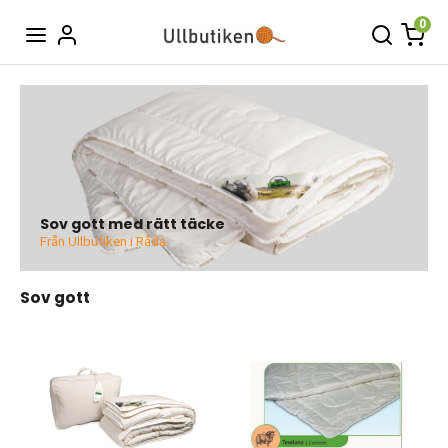
0
Sov gott med rätt täcke
Från Ullbutiken i Råda
Sov gott