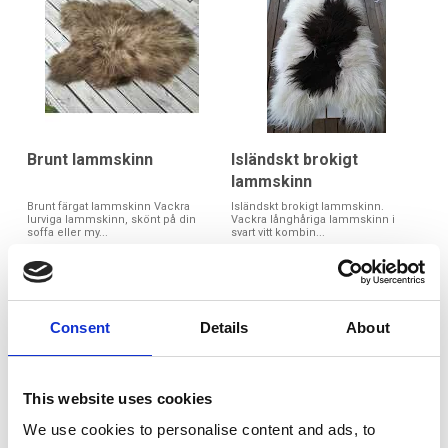
Brunt lammskinn
Isländskt brokigt
lammskinn
Brunt färgat lammskinn Vackra
Isländskt brokigt lammskinn.
lurviga lammskinn, skönt på din
Vackra långhåriga lammskinn i
soffa eller my...
svart vitt kombin...
Art nr. CB-2
700:-
860:-
Consent
Details
About
Köp
This website uses cookies
We use cookies to personalise content and ads, to