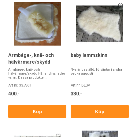
Armbåge-, knä- och
baby lammskinn
hälvärmare/skydd
Armbåge-, knä- och
Nya är beställd, förväntar i andra
hälvärmare/skydd Håller dina leder
vecka augusti
varm. Dessa produkter...
Art nr. 33.AKH
Art nr. BLSV
400:-
330:-
Köp
Köp