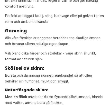
Ett äkta lammskinn andas, reglerar värme och ger naturlig
komfort året runt.
Perfekt att lägga i fatölj, säng, barnvagn eller på golvet för en
varm och ombonad känsla
Garvning
Alla våra fårskinn är noggrant beredda utan skadliga ämnen
och bevarar ullens natuliga egenskapar.
Välj bland olika färger och storlekar - varje skinn är unikt,
format av naturen själv.
Skötsel av skinn:
Borsta och dammsug skinnet regelbundet så att ullen
behåller sin fluffighet, mjukt och snyggt.
Naturfärgade skinn:
Med en fläck
använder du ett flyttande ulltvättmedel, blanda
med vatten, använd bara på fläcken.