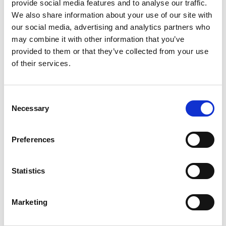
provide social media features and to analyse our traffic.
We also share information about your use of our site with
our social media, advertising and analytics partners who
may combine it with other information that you’ve
provided to them or that they’ve collected from your use
of their services.
Isländskt lammskinn
Lammskinn med mörka
toppar
Toppkvalitet, mjukt lammskinn av
Lammskinn med mörka toppar
Consent
isländskt ursprung, kännetecknat
Mjuka lammskinn av högst kvalitet
av en behag...
av engelsk ursp...
Necessary
Selection
Art nr. IL
Art nr. LMTUK-2
650:-
625:-
Preferences
Köp
Köp
Statistics
Marketing