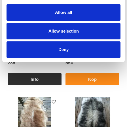
Allow all
Allow selection
Lammskinn sittdyna vit
Lammskinn, champagne
Sittdyna av lammskinn, färg naturlig
Lammskinn, naturlig champagne
vit. Långhärig. Storlek 37x37 cm.
nyans, storlek 100-110 cm oklippt.
Fra...
Frakt DHL 140
Deny
Art nr. LC
235:-
550:-
Köp