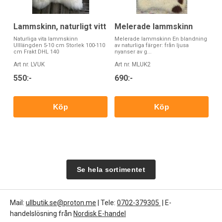
Lammskinn, naturligt vitt
Melerade lammskinn
Naturliga vita lammskinn
Melerade lammskinn En blandning
Ulllängden 5-10 cm Storlek 100-110
av naturliga färger: från ljusa
cm Frakt DHL 140
nyanser av g...
Art nr. LVUK
Art nr. MLUK2
550:-
690:-
Köp
Köp
Se hela sortimentet
Mail:
ullbutik.se@proton.me
| Tele:
0702-379305
| E-
handelslösning från
Nordisk E-handel