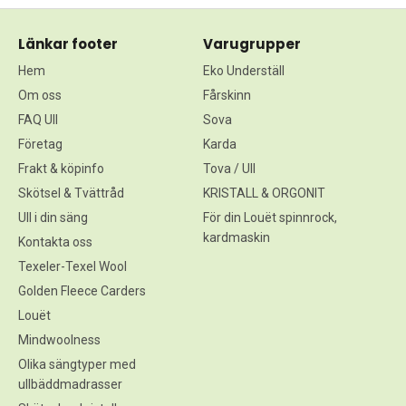
Länkar footer
Varugrupper
Hem
Eko Underställ
Om oss
Fårskinn
FAQ Ull
Sova
Företag
Karda
Frakt & köpinfo
Tova / Ull
Skötsel & Tvättråd
KRISTALL & ORGONIT
Ull i din säng
För din Louët spinnrock,
kardmaskin
Kontakta oss
Texeler-Texel Wool
Golden Fleece Carders
Louët
Mindwoolness
Olika sängtyper med
ullbäddmadrasser