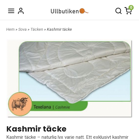
0
Hem
»
Sova
»
Täcken
» Kashmir täcke
Kashmir täcke
Kashmir täcke – naturlig lyx varje natt. Ett exklusivt kashmir