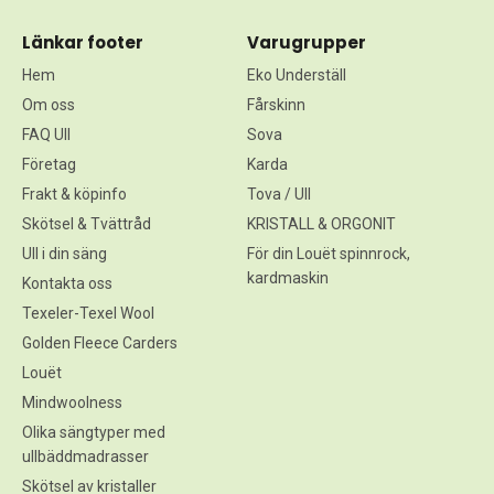
Länkar footer
Varugrupper
Hem
Eko Underställ
Om oss
Fårskinn
FAQ Ull
Sova
Företag
Karda
Frakt & köpinfo
Tova / Ull
Skötsel & Tvättråd
KRISTALL & ORGONIT
Ull i din säng
För din Louët spinnrock,
kardmaskin
Kontakta oss
Texeler-Texel Wool
Golden Fleece Carders
Louët
Mindwoolness
Olika sängtyper med
ullbäddmadrasser
Skötsel av kristaller