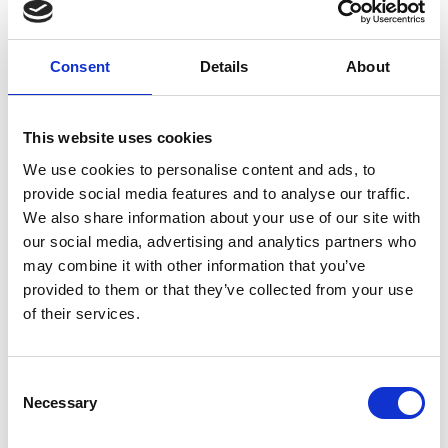
✔ Temperaturreglerande – varm utan att bli instängd
✔ Lätt och följsam komfort
Consent
Details
About
✔ Naturligt och andningsbart material
✔ Exklusiv sovupplevelse året runt
This website uses cookies
Ett täcke för dig som vill kombinera naturliga material med
We use cookies to personalise content and ads, to
premiumkänsla
provide social media features and to analyse our traffic.
We also share information about your use of our site with
RECENSIONER
our social media, advertising and analytics partners who
may combine it with other information that you’ve
Andra produkter från samma kategori
provided to them or that they’ve collected from your use
of their services.
Consent
Necessary
Selection