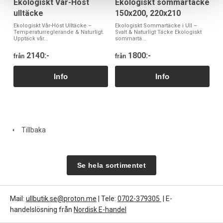
Ekologiskt Vår-Höst
Ekologiskt sommartäcke
ulltäcke
150x200, 220x210
Ekologiskt Vår-Höst Ulltäcke –
Ekologiskt Sommartäcke i Ull –
Temperaturreglerande & Naturligt.
Svalt & Naturligt Täcke Ekologiskt
Upptäck vår...
sommartä...
2140:-
1800:-
från
från
Tillbaka
Se hela sortimentet
Mail:
ullbutik.se@proton.me
| Tele:
0702-379305
| E-
handelslösning från
Nordisk E-handel