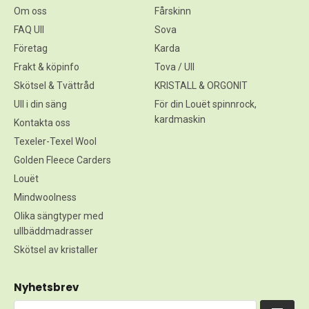
Om oss
Fårskinn
FAQ Ull
Sova
Företag
Karda
Frakt & köpinfo
Tova / Ull
Skötsel & Tvättråd
KRISTALL & ORGONIT
Ull i din säng
För din Louët spinnrock,
kardmaskin
Kontakta oss
Texeler-Texel Wool
Golden Fleece Carders
Louët
Mindwoolness
Olika sängtyper med
ullbäddmadrasser
Skötsel av kristaller
Nyhetsbrev