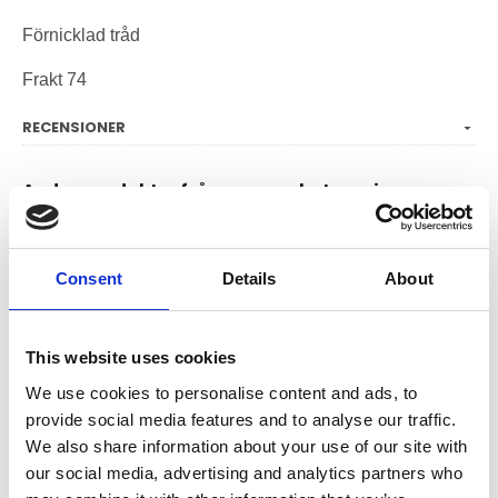
Förnicklad tråd
Frakt 74
RECENSIONER
Andra produkter från samma kategori
Consent
Details
About
This website uses cookies
We use cookies to personalise content and ads, to
provide social media features and to analyse our traffic.
Kardmatta grov 19x10,
Kardmatta fin 19x10, par,
We also share information about your use of our site with
par 54 TPI
72 TPI
our social media, advertising and analytics partners who
Kardmatta grov 19x10, par, passar
Kardmatta fin 19x10, par, som