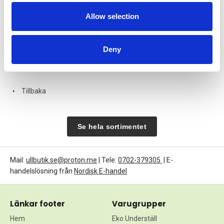
Art nr. 01075
Art nr. 01079
650:-
375:-
Allow selection
Köp
Köp
Deny
Tillbaka
Se hela sortimentet
Mail:
ullbutik.se@proton.me
| Tele:
0702-379305
| E-
handelslösning från
Nordisk E-handel
Länkar footer
Varugrupper
Hem
Eko Underställ