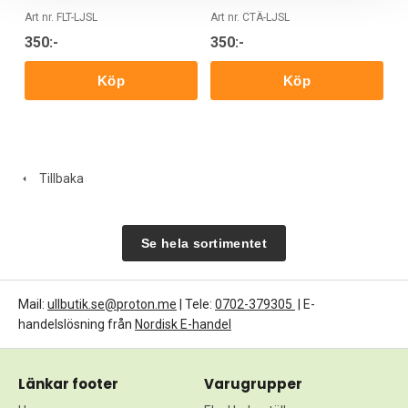
Art nr. FLT-LJSL
Art nr. CTÄ-LJSL
350:-
350:-
Köp
Köp
Tillbaka
Se hela sortimentet
Mail:
ullbutik.se@proton.me
| Tele:
0702-379305
| E-
handelslösning från
Nordisk E-handel
Länkar footer
Varugrupper