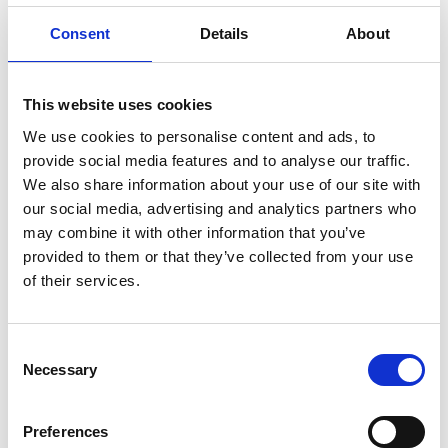
storlek: sladdlängd ca 225 cm
Consent
Details
About
uttag: USB, OBS adapter följer inte med!
This website uses cookies
kvalitet: hög till mycket hög
We use cookies to personalise content and ads, to
RECENSIONER
provide social media features and to analyse our traffic.
We also share information about your use of our site with
Andra produkter från samma kategori
our social media, advertising and analytics partners who
may combine it with other information that you’ve
provided to them or that they’ve collected from your use
of their services.
Consent
Necessary
Selection
Himalaya salt lampa
Himalaya salt ljuslyktor
Preferences