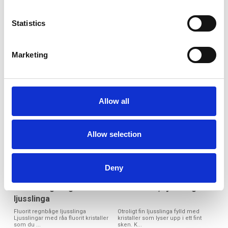
Lamporna är tillverkade av det Rosa
Himalaya salt ljuslyktor Ljuslyktor är
Saltet vid Himalayas Bergskedja.
tillverkade av det Rosa Saltet vid Hi...
Salt ...
Statistics
Art nr. HLYA
Art nr. HST
289:-
99:-
Marketing
Köp
Köp
Allow all
Allow selection
Deny
Fluorit regnbåge
Citrin Äkta, Ljusslinga
ljusslinga
Fluorit regnbåge ljusslinga
Otroligt fin ljusslinga fylld med
Ljusslingar med råa fluorit kristaller
kristaller som lyser upp i ett fint
som du ...
sken. K...