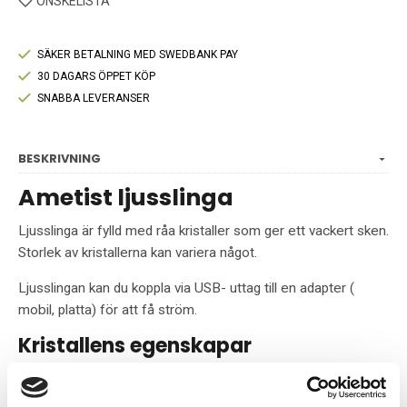
ÖNSKELISTA
SÄKER BETALNING MED SWEDBANK PAY
30 DAGARS ÖPPET KÖP
SNABBA LEVERANSER
BESKRIVNING
Ametist ljusslinga
Ljusslinga är fylld med råa kristaller som ger ett vackert sken.
Storlek av kristallerna kan variera något.
Ljusslingan kan du koppla via USB- uttag till en adapter (
mobil, platta) för att få ström.
Kristallens egenskapar
Ametist är lungnande och en naturlig stressborttagare.
Verkar på 3e ögat och kronchakra