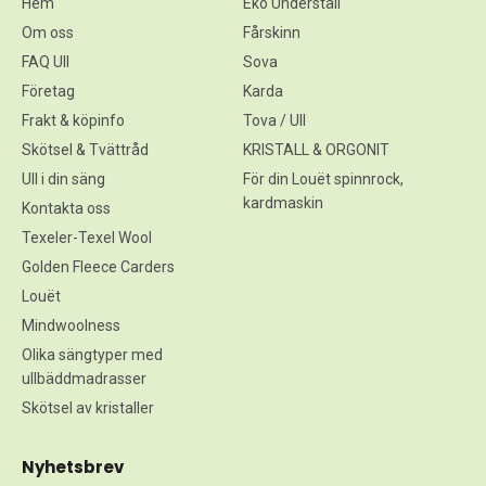
Hem
Eko Underställ
Om oss
Fårskinn
FAQ Ull
Sova
Företag
Karda
Frakt & köpinfo
Tova / Ull
Skötsel & Tvättråd
KRISTALL & ORGONIT
Ull i din säng
För din Louët spinnrock,
kardmaskin
Kontakta oss
Texeler-Texel Wool
Golden Fleece Carders
Louët
Mindwoolness
Olika sängtyper med
ullbäddmadrasser
Skötsel av kristaller
Nyhetsbrev