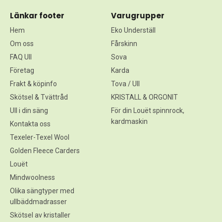
Länkar footer
Varugrupper
Hem
Eko Underställ
Om oss
Fårskinn
FAQ Ull
Sova
Företag
Karda
Frakt & köpinfo
Tova / Ull
Skötsel & Tvättråd
KRISTALL & ORGONIT
Ull i din säng
För din Louët spinnrock,
kardmaskin
Kontakta oss
Texeler-Texel Wool
Golden Fleece Carders
Louët
Mindwoolness
Olika sängtyper med
ullbäddmadrasser
Skötsel av kristaller