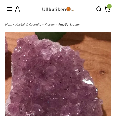
0
Hem
»
Kristall & Orgonite
»
Kluster
» Ametist kluster