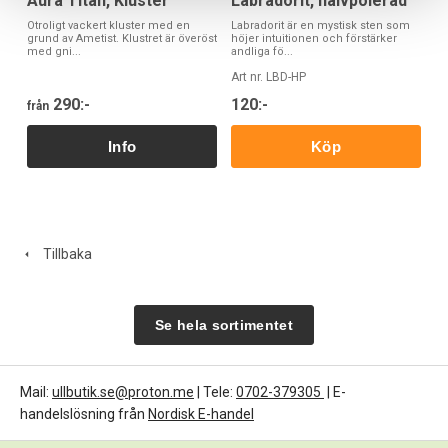
Aura Titan, Kluster
Labradorit, halvpolerad
Otroligt vackert kluster med en
Labradorit är en mystisk sten som
grund av Ametist. Klustret är överöst
höjer intuitionen och förstärker
med gni...
andliga fö...
Art nr. LBD-HP
290:-
120:-
från
Köp
Tillbaka
Se hela sortimentet
Mail:
ullbutik.se@proton.me
| Tele:
0702-379305
| E-
handelslösning från
Nordisk E-handel