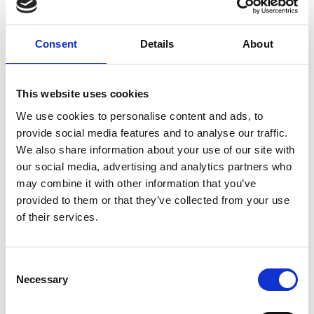
andlig vibration.
Ametist är en bra sten för meditation för att stenen vänder
Consent
Details
About
dina tanker bort från negativitet och ge dig mer fridfullare
och djupare tankar.
This website uses cookies
Ursprung: Uruguay
We use cookies to personalise content and ads, to
Kvalité: Hög
provide social media features and to analyse our traffic.
We also share information about your use of our site with
RECENSIONER
our social media, advertising and analytics partners who
may combine it with other information that you’ve
provided to them or that they’ve collected from your use
Andra produkter från samma kategori
of their services.
Consent
Necessary
Selection