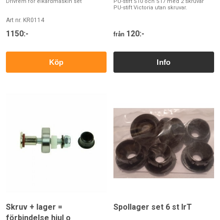
Drivrem för elkardmaskin set
PU-stift S10 och S17 med 2 skruvar
PU-stift Victoria utan skruvar.
Art nr. KR0114
1150:-
120:-
från
Köp
Skruv + lager =
Spollager set 6 st IrT
förbindelse hjul o