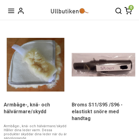
0
Armbåge-, knä- och
Broms S11/S95 /S96 -
hälvärmare/skydd
elastiskt snöre med
handtag
Armbåge-, knä- och hälvärmare/skydd
Håller dina leder varm. Dessa
produkter skyddar dina leder när du är
sängliggande.