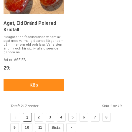
Agat, Eld Bränd Polerad
Kristall
Eldagat är en fascinerande variant av
agat med varma, glödande färger som
påminner om eld och lava. Varje sten
är unik och får sitt livfulla utseende
genom na...
Art nr. AGE-EB
29:-
Köp
Totalt 217 poster
Sida 1 av 19
2
3
4
5
6
7
8
1
9
10
11
Sista