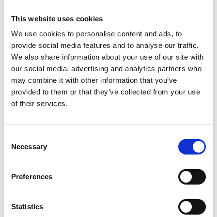
Ekologisk ullkudde Perfection 50x60
Värmlandsull okardad, i nyanser: svart-
En härlig kudde, justerbar i tjocklek.
brun Ullen varierar i typ från rya till
This website uses cookies
Du kan sova i många år på kudden.
gobeläng och finullstyp. Den är
Det enda du ska göra att skaka upp
finfibrig, lämpar sig väl till hantverk
kudden. Ulltus...
och är my...
We use cookies to personalise content and ads, to
Art nr. 15.PK5060
provide social media features and to analyse our traffic.
825:-
55:-
We also share information about your use of our site with
our social media, advertising and analytics partners who
may combine it with other information that you’ve
Köp
provided to them or that they’ve collected from your use
of their services.
Consent
Necessary
Selection
Preferences
Statistics