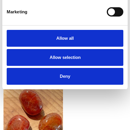
Agat Lila, Trumlad Sten
Agat Mexikansk, Trumlad
Marketing
Sten
Lugn, balans och harmonisk energi
Agat Mexikansk – Trumlad Sten.
Lila agat är en vacker och rogivande
Naturlig skönhet från Mexiko
natursten med mjuka nyanser av lila,
Mexikansk agat är en unik och livfull
lavendel och ibland subtila
sten känd för sina varma jordnära
bandningar. Den trumlad...
färger och vackra bandning...
Allow all
Art nr. AGL-TR
Art nr. ACL-M
19:-
25:-
Allow selection
Köp
Köp
Deny