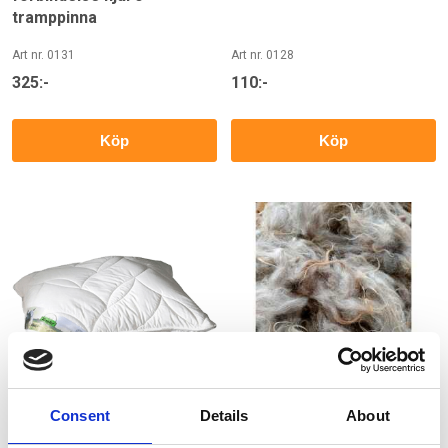
tramppinna
Art nr. 0131
Art nr. 0128
325:-
110:-
Köp
Köp
Consent
Details
About
ullkudde, ekologisk
Värmlandsfår ull