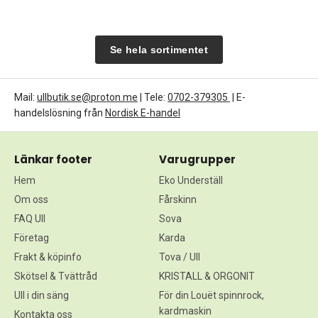
Se hela sortimentet
Mail:
ullbutik.se@proton.me
| Tele:
0702-379305
| E-
handelslösning från
Nordisk E-handel
Länkar footer
Varugrupper
Hem
Eko Underställ
Om oss
Fårskinn
FAQ Ull
Sova
Företag
Karda
Frakt & köpinfo
Tova / Ull
Skötsel & Tvättråd
KRISTALL & ORGONIT
Ull i din säng
För din Louët spinnrock,
kardmaskin
Kontakta oss